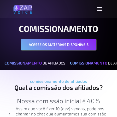
COMISSIONAMENTO
ACESSE OS MATERIAIS DISPONÍVEIS
COMISSIONAMENTO
COMISSIONAMENTO
OS
DE AFILIADOS
DE A
comissionamento de afiliados
Qual a comissão dos afiliados?
Nossa comissão inicial é 40%
Assim que você fizer 10 (dez) vendas, pode nos
chamar no chat que aumentamos sua comissão