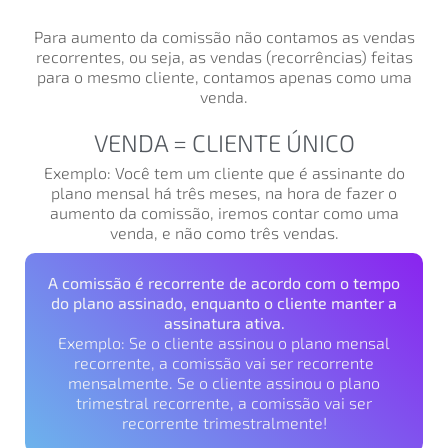
Para aumento da comissão não contamos as vendas
recorrentes, ou seja, as vendas (recorrências) feitas
para o mesmo cliente, contamos apenas como uma
venda.
VENDA = CLIENTE ÚNICO
Exemplo: Você tem um cliente que é assinante do
plano mensal há três meses, na hora de fazer o
aumento da comissão, iremos contar como uma
venda, e não como três vendas.
A comissão é recorrente de acordo com o tempo
do plano assinado, enquanto o cliente manter a
assinatura ativa.
Exemplo: Se o cliente assinou o plano mensal
recorrente, a comissão vai ser recorrente
mensalmente. Se o cliente assinou o plano
trimestral recorrente, a comissão vai ser
recorrente trimestralmente!